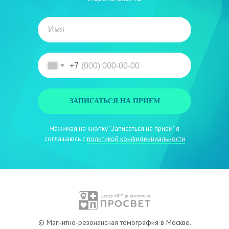
+7
ЗАПИСАТЬСЯ НА ПРИЕМ
Нажимая на кнопку "Записаться на прием" я
MRT
Вопрос-ответ
соглашаюсь с
политикой конфиденциальности
Специалисты
О центре
Цены
Новости
Акции
Контакты
© Магнитно-резонансная томография в Москве.