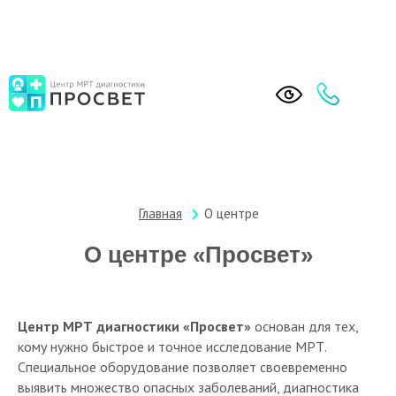
Вопрос-ответ
Контакты
Специалисты
Цены
О центре
Услуги
Акции
О центре
Услуги
Главная
О центре
О центре «Просвет»
Центр МРТ диагностики «Просвет»
основан для тех,
кому нужно быстрое и точное исследование МРТ.
Специальное оборудование позволяет своевременно
выявить множество опасных заболеваний, диагностика