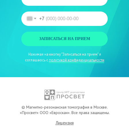
+7
ЗАПИСАТЬСЯ НА ПРИЕМ
Нажимая на кнопку "Записаться на прием" я
MRT
Вопрос-ответ
соглашаюсь с
политикой конфиденциальности
Специалисты
О центре
Цены
Новости
Акции
Контакты
© Магнитно-резонансная томография в Москве.
«Просвет» ООО «Евроскан». Все права защищены.
Лицензия